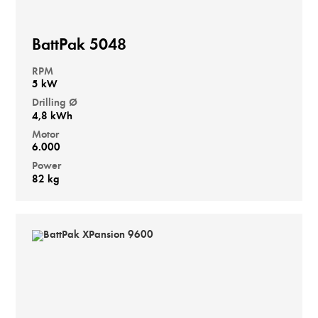
BattPak 5048
RPM
5 kW
Drilling Ø
4,8 kWh
Motor
6.000
Power
82 kg